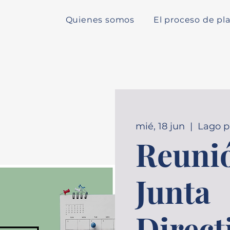
Quienes somos
El proceso de pla
mié, 18 jun
  |  
Lago p
Reunió
Junta
Direct