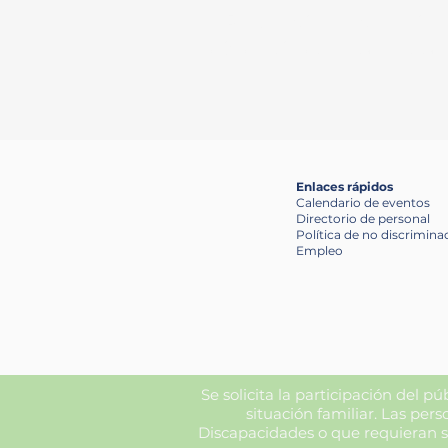
Proporcionar coordinac
mismo tiempo que el públ
Enlaces rápidos
Calendario de eventos
Directorio de personal
Política de no discrimina
​Empleo
Se solicita la participación del pú
situación familiar. Las pe
Discapacidades o que requieran s