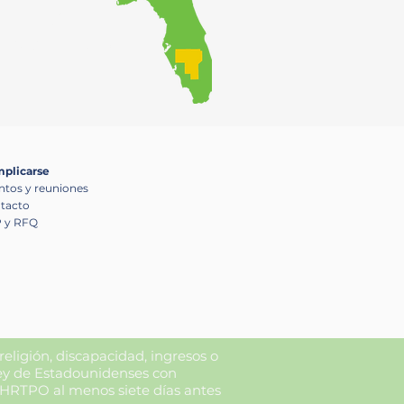
 garantizando al
proceso de toma de
plicarse
ntos y reuniones
tacto
 y RFQ
 religión, discapacidad, ingresos o
Ley de Estadounidenses con
 HRTPO al menos siete días antes