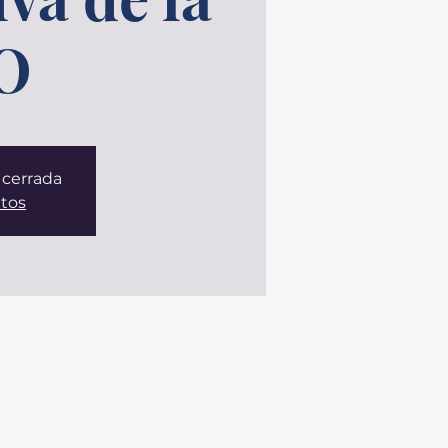
O
 cerrada
ntos