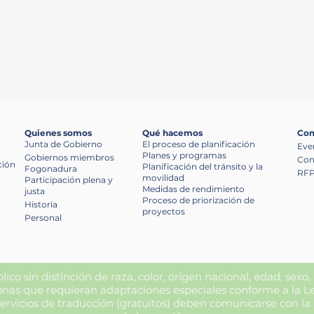
ión regional de las inversiones en transporte,
ico tenga oportunidades de participar en el 
decisiones.
Quienes somos
Qué hacemos
Com
Junta de Gobierno
El proceso de planificación
Eve
Planes y programas
Gobiernos miembros
Con
ción
Planificación del tránsito y la
Fogonadura
RFP
movilidad
Participación plena y
Medidas de rendimiento
justa
Proceso de priorización de
Historia
proyectos
Personal
blico sin distinción de raza, color, origen nacional, edad, sexo,
rsonas que requieran adaptaciones especiales conforme a la 
ervicios de traducción (gratuitos) deben comunicarse con la