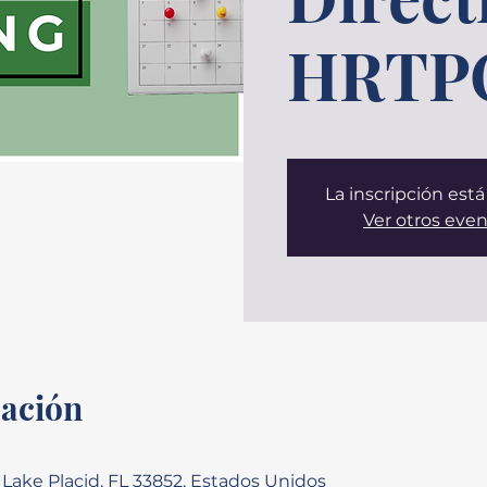
HRTP
La inscripción está
Ver otros eve
cación
 Lake Placid, FL 33852, Estados Unidos