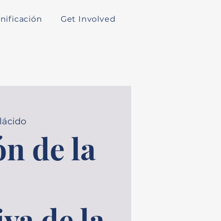
nificación
Get Involved
lácido
n de la
iva de la