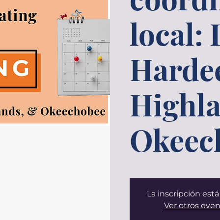
local:
Harde
Highla
Okeec
La inscripción está
Ver otros eve