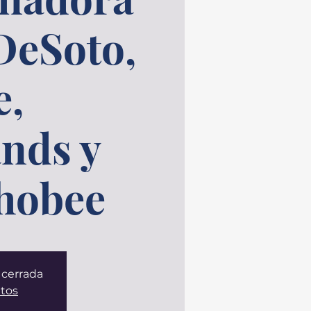
 DeSoto,
e,
nds y
hobee
 cerrada
ntos