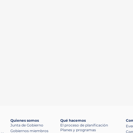
ión regional de las inversiones en transporte,
ico tenga oportunidades de participar en el 
decisiones.
Quienes somos
Qué hacemos
Com
Junta de Gobierno
El proceso de planificación
Eve
Planes y programas
Gobiernos miembros
Con