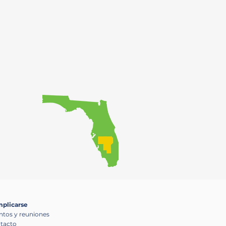
 garantizando al
proceso de toma de
plicarse
ntos y reuniones
tacto