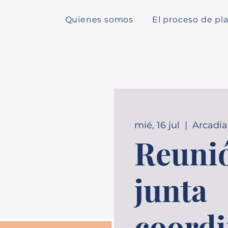
Quienes somos
El proceso de pla
mié, 16 jul
  |  
Arcadia
Reunió
junta
coord