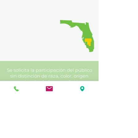
Proporcionar coordinación regional
de las inversiones en transporte,
garantizando al mismo tiempo que el
público tenga oportunidades de
participar en el proceso de toma de
decisiones.
Se solicita la participación del público
sin distinción de raza, color, origen
nacional, edad, sexo, religión,
discapacidad, ingresos o situación
familiar. Las personas que requieran
adaptaciones especiales conforme a
la Ley de Estadounidenses con
Discapacidades o que requieran
servicios de traducción (gratuitos)
deben comunicarse con la HRTPO al
menos siete días antes de la reunión.