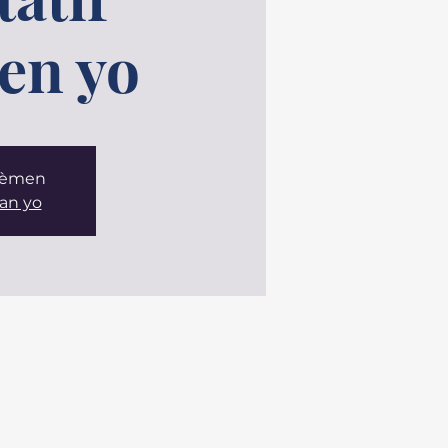
en yo
 fèmen
an yo