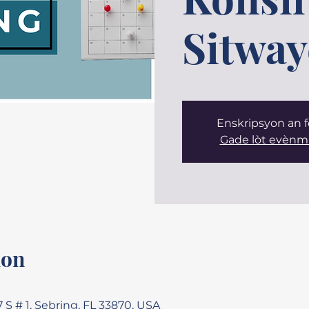
Sitway
Enskripsyon an
Gade lòt evènm
ion
 S # 1, Sebring, FL 33870, USA