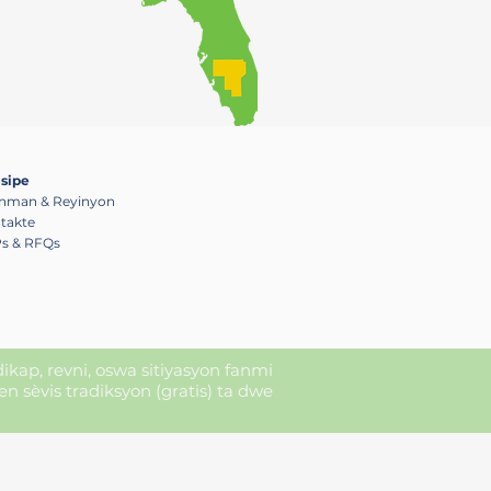
ke piblik la gen
an.
isipe
nman & Reyinyon
takte
s & RFQs
ndikap, revni, oswa sitiyasyon fanmi
sèvis tradiksyon (gratis) ta dwe