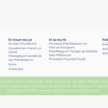
al envèstisman transpò yo, pandan y ap asire 
 pou patisipe nan pwosesis pou pran desizyon 
Ki moun nou ye
Ki sa nou fè
Pat
Konsèy Gouvènans
Pwosesis Planifikasyon an
Evè
Plan ak Pwogram
Gouvènman manm yo
Kon
Planifikasyon Transpò ak Mobilite
Patnè
RFP
Mezi Pèfòmans
Patisipasyon konplè ak
Pwosesis Priyorite Pwojè
san Patisipasyon
Istwa
Anplwaye
nsiderasyon ras, koulè, orijin nasyonal, laj, sèks, relijyon, a
syal dapre Lwa Ameriken andikape yo oswa moun ki bezwen 
kontakte HRTPO omwen sèt jou anvan reyinyon an.