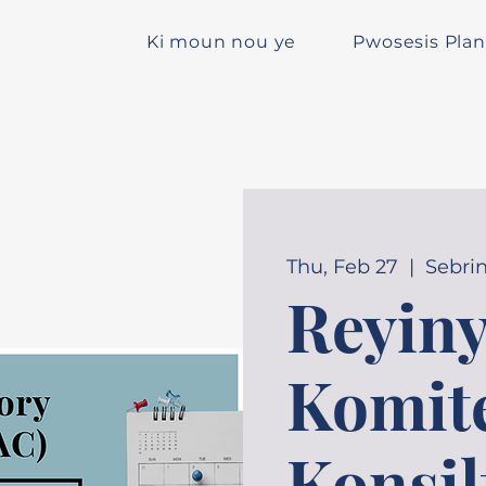
Ki moun nou ye
Pwosesis Plan
Thu, Feb 27
  |  
Sebri
Reyin
Komit
Konsil