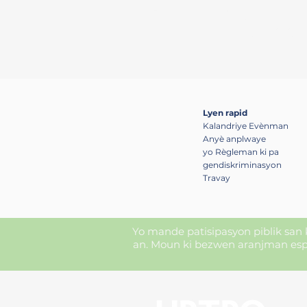
Bay kowòdinasyon rejyon
opòtinite
Lyen rapid
Kalandriye Evènman
Anyè anplwaye
yo Règleman ki pa
gendiskriminasyon
Travay
Yo mande patisipasyon piblik san ko
an. Moun ki bezwen aranjman espe