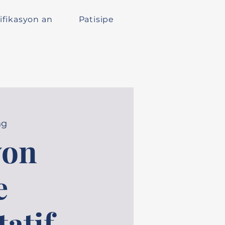
ifikasyon an
Patisipe
ng
yon
e
tatif