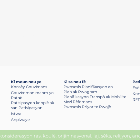
al envèstisman transpò yo, pandan y ap asire 
 pou patisipe nan pwosesis pou pran desizyon 
Ki moun nou ye
Ki sa nou fè
Pat
Konsèy Gouvènans
Pwosesis Planifikasyon an
Evè
Plan ak Pwogram
Gouvènman manm yo
Kon
Planifikasyon Transpò ak Mobilite
Patnè
RFP
Mezi Pèfòmans
Patisipasyon konplè ak
Pwosesis Priyorite Pwojè
san Patisipasyon
Istwa
Anplwaye
nsiderasyon ras, koulè, orijin nasyonal, laj, sèks, relijyon, a