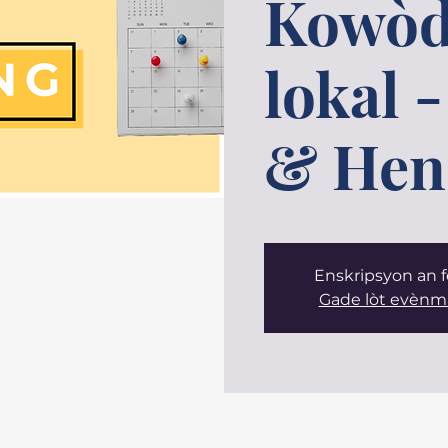
Kowòd
lokal 
& Hen
Enskripsyon an
Gade lòt evènm