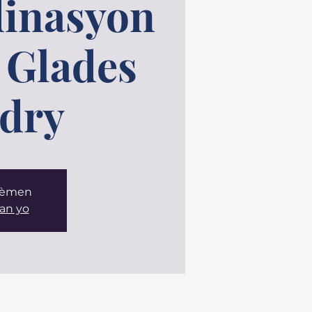
inasyon
- Glades
dry
 fèmen
an yo