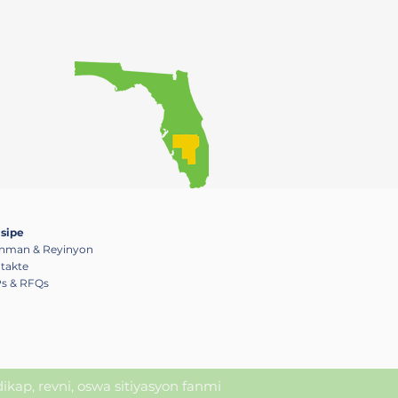
ke piblik la gen
an.
isipe
nman & Reyinyon
takte
s & RFQs
ndikap, revni, oswa sitiyasyon fanmi