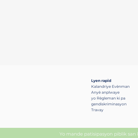
Bay kowòdinasyon rejyon
opòtinite
Lyen rapid
Kalandriye Evènman
Anyè anplwaye
yo Règleman ki pa
gendiskriminasyon
Travay
Yo mande patisipasyon piblik san ko