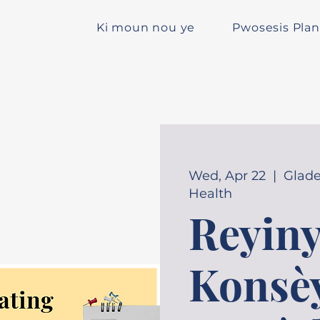
Ki moun nou ye
Pwosesis Plan
Wed, Apr 22
  |  
Glade
Health
Reyin
Konsè