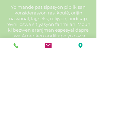
Yo mande patisipasyon piblik san
konsiderasyon ras, koulè, orijin
nasyonal, laj, sèks, relijyon, andikap,
revni, oswa sitiyasyon fanmi an. Moun
ki bezwen aranjman espesyal dapre
Lwa Ameriken andikape yo oswa
moun ki bezwen sèvis tradiksyon
(gratis) ta dwe kontakte HRTPO
omwen sèt jou anvan reyinyon an.
555 E Church Street, Bartow, FL 33830 |
863-534-7130
info@heartlandregionaltpo.org