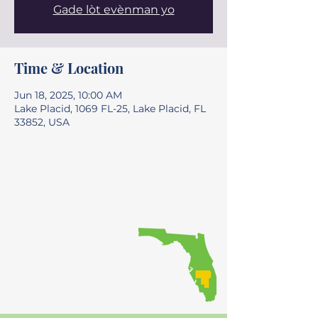
Gade lòt evènman yo
Time & Location
Jun 18, 2025, 10:00 AM
Lake Placid, 1069 FL-25, Lake Placid, FL
33852, USA
Bay kowòdinasyon rejyonal
envèstisman transpò yo, pandan y
ap asire ke piblik la gen opòtinite pou
patisipe nan pwosesis pou pran
desizyon an.