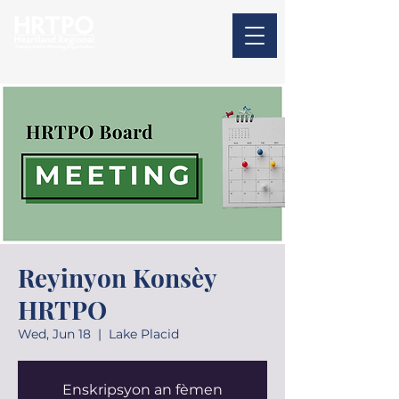
Reyinyon Konsèy
HRTPO
Wed, Jun 18
  |  
Lake Placid
Enskripsyon an fèmen