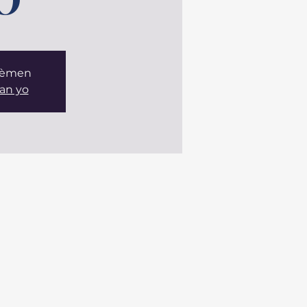
 fèmen
an yo