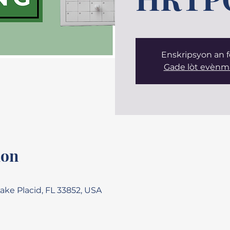
Enskripsyon an
Gade lòt evènm
ion
Lake Placid, FL 33852, USA