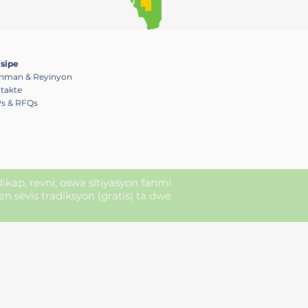
isipe
nman & Reyinyon
takte
s & RFQs
ndikap, revni, oswa sitiyasyon fanmi
sèvis tradiksyon (gratis) ta dwe