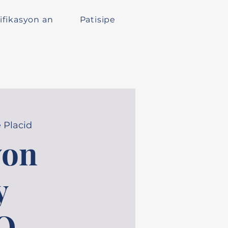
ifikasyon an
Patisipe
 Placid
yon
y
O