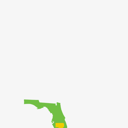
ke piblik la gen
an.