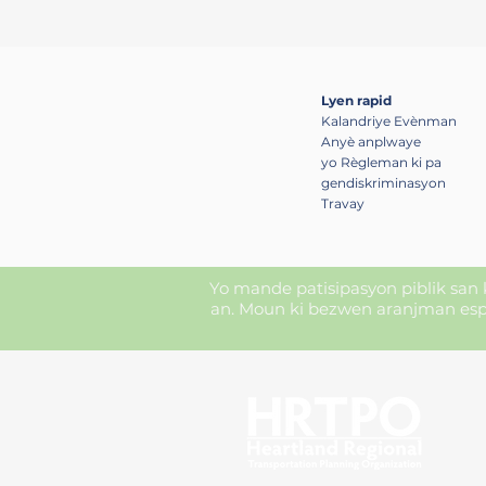
Lyen rapid
Kalandriye Evènman
Anyè anplwaye
yo Règleman ki pa
gendiskriminasyon
Travay
Yo mande patisipasyon piblik san ko
an. Moun ki bezwen aranjman espe