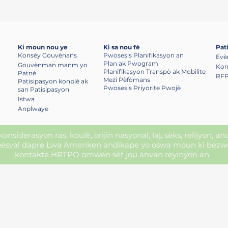
Ki moun nou ye
Ki sa nou fè
Pat
Konsèy Gouvènans
Pwosesis Planifikasyon an
Evè
Plan ak Pwogram
Gouvènman manm yo
Kon
Planifikasyon Transpò ak Mobilite
Patnè
RFP
Mezi Pèfòmans
Patisipasyon konplè ak
Pwosesis Priyorite Pwojè
san Patisipasyon
Istwa
Anplwaye
nsiderasyon ras, koulè, orijin nasyonal, laj, sèks, relijyon, a
syal dapre Lwa Ameriken andikape yo oswa moun ki bezwen 
kontakte HRTPO omwen sèt jou anvan reyinyon an.
555 E Church Street, Bartow, FL 33830 | 863-534-7130
info@heartlandregionaltpo.org