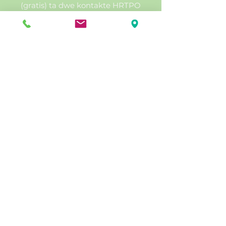
(gratis) ta dwe kontakte HRTPO
omwen sèt jou anvan reyinyon an.
555 E Church Street, Bartow, FL 33830 |
863-534-7130
info@heartlandregionaltpo.org
© 2025