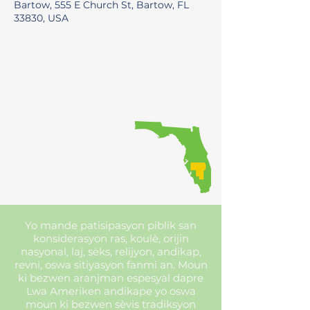
Bartow, 555 E Church St, Bartow, FL
33830, USA
Bay kowòdinasyon rejyonal
envèstisman transpò yo, pandan y
ap asire ke piblik la gen opòtinite pou
patisipe nan pwosesis pou pran
desizyon an.
Yo mande patisipasyon piblik san
konsiderasyon ras, koulè, orijin
nasyonal, laj, sèks, relijyon, andikap,
revni, oswa sitiyasyon fanmi an. Moun
ki bezwen aranjman espesyal dapre
Lwa Ameriken andikape yo oswa
moun ki bezwen sèvis tradiksyon