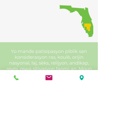
Bay kowòdinasyon rejyonal
envèstisman transpò yo, pandan y
ap asire ke piblik la gen opòtinite pou
patisipe nan pwosesis pou pran
desizyon an.
Yo mande patisipasyon piblik san
konsiderasyon ras, koulè, orijin
nasyonal, laj, sèks, relijyon, andikap,
revni, oswa sitiyasyon fanmi an. Moun
ki bezwen aranjman espesyal dapre
Lwa Ameriken andikape yo oswa
moun ki bezwen sèvis tradiksyon
(gratis) ta dwe kontakte HRTPO
omwen sèt jou anvan reyinyon an.