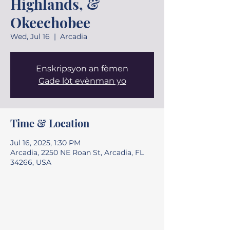
Highlands, &
Okeechobee
Wed, Jul 16
  |  
Arcadia
Enskripsyon an fèmen
Gade lòt evènman yo
Time & Location
Jul 16, 2025, 1:30 PM
Arcadia, 2250 NE Roan St, Arcadia, FL
34266, USA