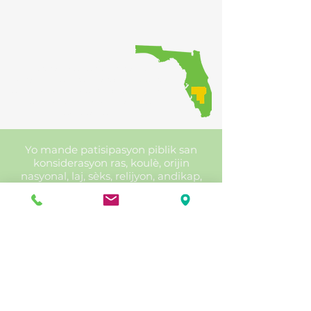
Bay kowòdinasyon rejyonal
envèstisman transpò yo, pandan y
ap asire ke piblik la gen opòtinite pou
patisipe nan pwosesis pou pran
desizyon an.
Yo mande patisipasyon piblik san
konsiderasyon ras, koulè, orijin
nasyonal, laj, sèks, relijyon, andikap,
revni, oswa sitiyasyon fanmi an. Moun
ki bezwen aranjman espesyal dapre
Lwa Ameriken andikape yo oswa
moun ki bezwen sèvis tradiksyon
(gratis) ta dwe kontakte HRTPO
omwen sèt jou anvan reyinyon an.