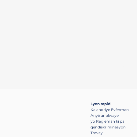
Bay kowòdinasyon rejyon
opòtinite
Lyen rapid
Kalandriye Evènman
Anyè anplwaye
yo Règleman ki pa
gendiskriminasyon
Travay