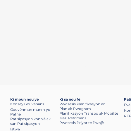
al envèstisman transpò yo, pandan y ap asire 
 pou patisipe nan pwosesis pou pran desizyon 
Ki moun nou ye
Ki sa nou fè
Pat
Konsèy Gouvènans
Pwosesis Planifikasyon an
Evè
Plan ak Pwogram
Gouvènman manm yo
Kon
Planifikasyon Transpò ak Mobilite
Patnè
RFP
Mezi Pèfòmans
Patisipasyon konplè ak
Pwosesis Priyorite Pwojè
san Patisipasyon
Istwa