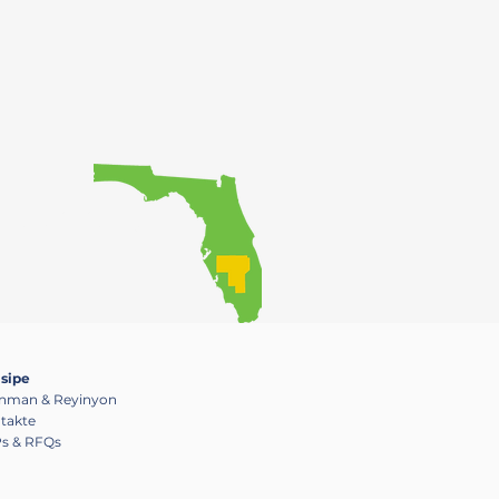
ke piblik la gen
an.
isipe
nman & Reyinyon
takte
s & RFQs