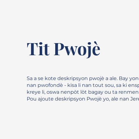
Tit Pwojè
Sa a se kote deskripsyon pwojè a ale. Bay yon
nan pwofondè - kisa li nan tout sou, sa ki ensp
kreye li, oswa nenpòt lòt bagay ou ta renmen
Pou ajoute deskripsyon Pwojè yo, ale nan Jer