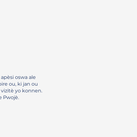
 apèsi oswa ale
ire ou, ki jan ou
 vizitè yo konnen.
e Pwojè.